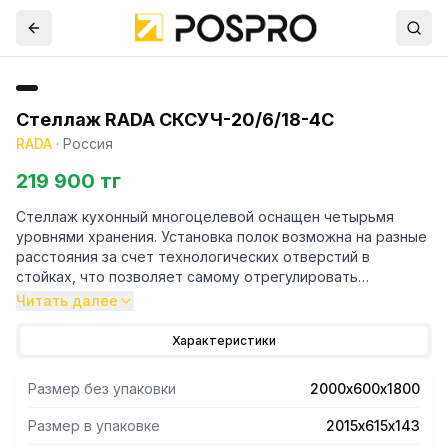
Стеллаж RADA СКСУЧ-20/6/18-4С
RADA
·
Россия
219 900 тг
Стеллаж кухонный многоцелевой оснащен четырьмя
уровнями хранения. Установка полок возможна на разные
расстояния за счет технологических отверстий в
стойках, что позволяет самому отрегулировать
расстояние между полками. Стойки выполнены в форме
Читать далее
уголка 40х40 толщиной 1,5 мм, полки имеют толщину 0,8
мм. Материал стоек и полок - нержавеющая сталь AISI
Характеристики
430. Регулируемые опоры. Поставляется стеллаж в
разобраном виде. Вариант поставки 4 полки и 4 стойки.
Размер без упаковки
2000х600х1800
Нагрузка на полку равнораспределенная 200 кг. Вес
полного комплекта 47 кг. Габариты упаковки полок
Размер в упаковке
2015х615х143
2015х615х143 мм.