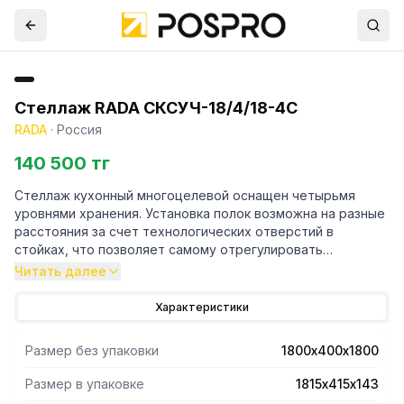
Стеллаж RADA СКСУЧ-18/4/18-4С
RADA
·
Россия
140 500 тг
Стеллаж кухонный многоцелевой оснащен четырьмя
уровнями хранения. Установка полок возможна на разные
расстояния за счет технологических отверстий в
стойках, что позволяет самому отрегулировать
расстояние между полками. Стойки выполнены в форме
Читать далее
уголка 40х40 толщиной 1,5 мм, полки имеют толщину 0,8
мм. Материал стоек и полок - нержавеющая сталь AISI
Характеристики
430. Регулируемые опоры. Поставляется стеллаж в
разобраном виде. Вариант поставки 4 полки и 4 стойки.
Размер без упаковки
1800х400х1800
Нагрузка на полку равнораспределенная 200 кг. Вес
полного комплекта 35 кг. Габариты упаковки полок
Размер в упаковке
1815х415х143
1815х415х143 мм.