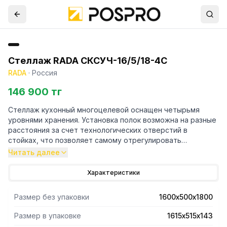
Стеллаж RADA СКСУЧ-16/5/18-4С
RADA
·
Россия
146 900 тг
Стеллаж кухонный многоцелевой оснащен четырьмя
уровнями хранения. Установка полок возможна на разные
расстояния за счет технологических отверстий в
стойках, что позволяет самому отрегулировать
расстояние между полками. Стойки выполнены в форме
Читать далее
уголка 40х40 толщиной 1,5 мм, полки имеют толщину 0,8
мм. Материал стоек и полок - нержавеющая сталь AISI
Характеристики
430. Регулируемые опоры. Поставляется стеллаж в
разобраном виде. Вариант поставки 4 полки и 4 стойки.
Размер без упаковки
1600х500х1800
Нагрузка на полку равнораспределенная 200 кг. Вес
полного комплекта 36 кг. Габариты упаковки полок
Размер в упаковке
1615х515х143
1615х515х143 мм.