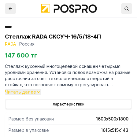
Стеллаж RADA СКСУЧ-16/5/18-4П
RADA
·
Россия
147 600 тг
Стеллаж кухонный многоцелевой оснащен четырьмя
уровнями хранения. Установка полок возможна на разные
расстояния за счет технологических отверстий в
стойках, что позволяет самому отрегулировать
расстояние между полками. Стойки выполнены в форме
Читать далее
уголка 40х40 толщиной 1,5 мм, полки имеют толщину 0,8
мм. Материал стоек и полок - нержавеющая сталь AISI
Характеристики
430. Регулируемые опоры. Поставляется стеллаж в
разобраном виде. Вариант поставки 4 полки и 4 стойки.
Размер без упаковки
1600х500х1800
Нагрузка на полку равнораспределенная 200 кг. Вес
полного комплекта 36 кг. Габариты упаковки полок
Размер в упаковке
1615х515х143
1615х515х143 мм.