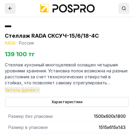
Стеллаж RADA СКСУЧ-15/6/18-4С
RADA
·
Россия
139 100 тг
Стеллаж кухонный многоцелевой оснащен четырьмя
уровнями хранения. Установка полок возможна на разные
расстояния за счет технологических отверстий в
стойках, что позволяет самому отрегулировать
расстояние между полками. Стойки выполнены в форме
Читать далее
уголка 40х40 толщиной 1,5 мм, полки имеют толщину 0,8
мм. Материал стоек и полок - нержавеющая сталь AISI
Характеристики
430. Регулируемые опоры. Поставляется стеллаж в
разобраном виде. Вариант поставки 4 полки и 4 стойки.
Размер без упаковки
1500х600х1800
Нагрузка на полку равнораспределенная 200 кг. Вес
полного комплекта 38 кг. Габариты упаковки полок
Размер в упаковке
1515х615х143
1515х615х143 мм.