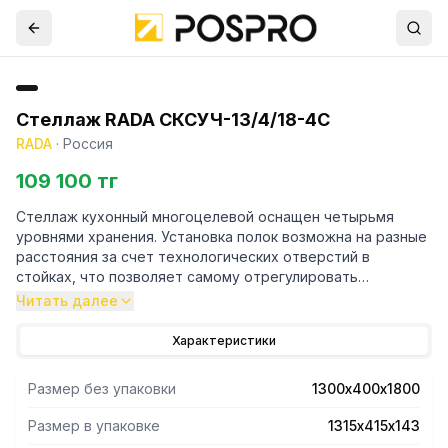
Стеллаж RADA СКСУЧ-13/4/18-4С
RADA
·
Россия
109 100 тг
Стеллаж кухонный многоцелевой оснащен четырьмя
уровнями хранения. Установка полок возможна на разные
расстояния за счет технологических отверстий в
стойках, что позволяет самому отрегулировать
расстояние между полками. Стойки выполнены в форме
Читать далее
уголка 40х40 толщиной 1,5 мм, полки имеют толщину 0,8
мм. Материал стоек и полок - нержавеющая сталь AISI
Характеристики
430. Регулируемые опоры. Поставляется стеллаж в
разобраном виде. Вариант поставки 4 полки и 4 стойки.
Размер без упаковки
1300х400х1800
Нагрузка на полку равнораспределенная 200 кг. Вес
полного комплекта 28 кг. Габариты упаковки полок
Размер в упаковке
1315х415х143
1315х415х143 мм.