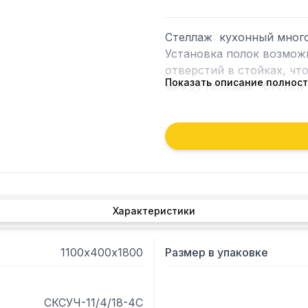
Стеллаж  кухонный много
Установка полок возможн
отверстий в стойках, чт
Показать описание полнос
между полками.  Стойки 
мм, полки имеют толщину
нержавеющая сталь AISI 
в разобраном виде. Вариа
полку равнораспределенна
Габариты упаковки полок
Характеристики
1100х400х1800
Размер в упаковке
СКСУЧ-11/4/18-4С