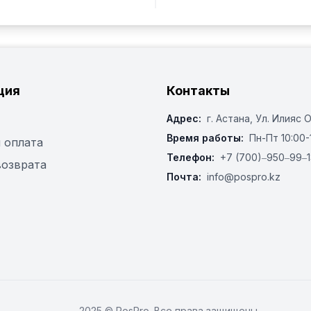
ция
Контакты
Адрес:
г. Астана, ​Ул. Илияс 
Время работы:
Пн-Пт 10:00-
 оплата
Телефон:
+7 (700)‒950‒99‒1
возврата
Почта:
info@pospro.kz
2025 © PosPro. Все права защищены.