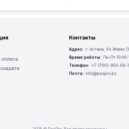
ция
Контакты
Адрес:
г. Астана, ​Ул. Илияс 
Время работы:
Пн-Пт 10:00-
 оплата
Телефон:
+7 (700)‒950‒99‒1
возврата
Почта:
info@pospro.kz
2025 © PosPro. Все права защищены.