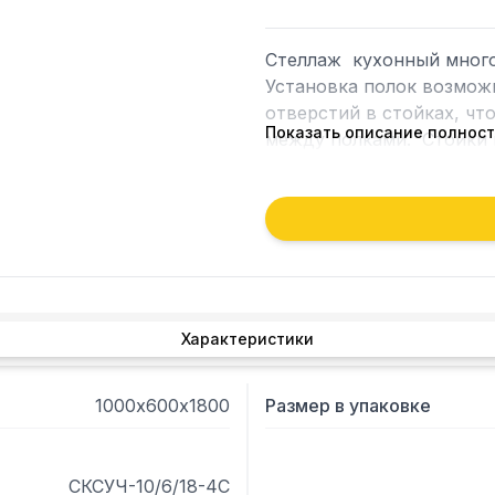
Стеллаж  кухонный много
Установка полок возможн
отверстий в стойках, чт
Показать описание полнос
между полками.  Стойки 
мм, полки имеют толщину
нержавеющая сталь AISI 
в разобраном виде. Вариа
полку равнораспределенна
Габариты упаковки полок
Характеристики
1000х600х1800
Размер в упаковке
СКСУЧ-10/6/18-4С