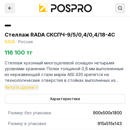
Стеллаж RADA СКСПЧ-9/5/0,4/0,4/18-4С
RADA
·
Россия
116 100 тг
Стеллаж кухонный многоцелевой оснащен четырьмя
уровнями хранения. Полки толщиной 0,8 мм выполненные
из нержавеющей стали марки AISI 430 крепятся на
технологические отверстия в стойках выполненых из
трубы профильной 40х40 марки AISI 430 и толщиной 1,2
Читать далее
мм. Регулируемые опоры.Поставляется стеллаж в
разорбраном виде. Вариант поставки 4 полки и
Характеристики
разборный каркас из профильной трубы . Нагрузка на
полку равнораспределенная 200 кг. Вес полного
Размер без упаковки
900х500х1800
комплекта 32 кг. Габариты упаковки полок 915х515х143 мм.
Размер в упаковке
915х515х143