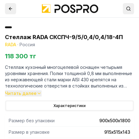
Стеллаж RADA СКСПЧ-9/5/0,4/0,4/18-4П
RADA
·
Россия
118 300 тг
Стеллаж кухонный многоцелевой оснащен четырьмя
уровнями хранения. Полки толщиной 0,8 мм выполненные
из нержавеющей стали марки AISI 430 крепятся на
технологические отверстия в стойках выполненых из
трубы профильной 40х40 марки AISI 430 и толщиной 1,2
Читать далее
мм. Регулируемые опоры.Поставляется стеллаж в
разорбраном виде. Вариант поставки 4 полки и
Характеристики
разборный каркас из профильной трубы . Нагрузка на
полку равнораспределенная 200 кг. Вес полного
Размер без упаковки
900х500х1800
комплекта 32 кг. Габариты упаковки полок 915х515х143 мм.
Размер в упаковке
915х515х143