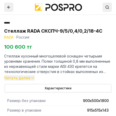
Стеллаж RADA СКСПЧ-9/5/0,4/0,2/18-4С
RADA
·
Россия
100 600 тг
Стеллаж кухонный многоцелевой оснащен четырьмя
уровнями хранения. Полки толщиной 0,8 мм выполненные
из нержавеющей стали марки AISI 430 крепятся на
технологические отверстия в стойках выполненых из
трубы профильной 40х20 марки AISI 430 и толщиной 1,2
Читать далее
мм. Регулируемые опоры. Поставляется стеллаж в
разорбраном виде. Вариант поставки 4 полки и
Характеристики
разборный каркас из профильной трубы . Нагрузка на
полку равнораспределенная 200 кг. Вес полного
Размер без упаковки
900х500х1800
комплекта 27 кг. Габариты упаковки полок 915х515х143 мм.
Размер в упаковке
915х515х143