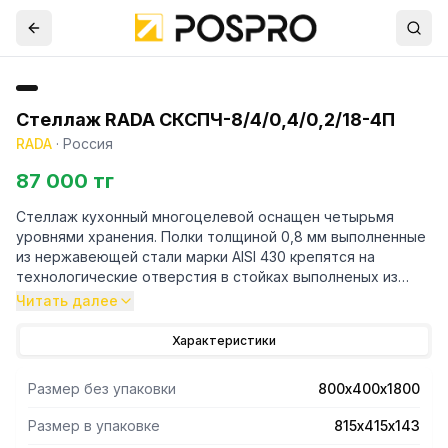
Стеллаж RADA СКСПЧ-8/4/0,4/0,2/18-4П
RADA
·
Россия
87 000 тг
Стеллаж кухонный многоцелевой оснащен четырьмя
уровнями хранения. Полки толщиной 0,8 мм выполненные
из нержавеющей стали марки AISI 430 крепятся на
технологические отверстия в стойках выполненых из
трубы профильной 40х20 марки AISI 430 и толщиной 1,2
Читать далее
мм. Регулируемые опоры. Поставляется стеллаж в
разорбраном виде. Вариант поставки 4 полки и
Характеристики
разборный каркас из профильной трубы . Нагрузка на
полку равнораспределенная 200 кг. Вес полного
Размер без упаковки
800х400х1800
комплекта 22 кг. Габариты упаковки полок 815х415х143 мм.
Размер в упаковке
815х415х143