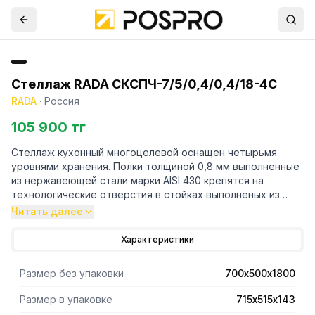
Стеллаж RADA СКСПЧ-7/5/0,4/0,4/18-4С
RADA
·
Россия
105 900 тг
Стеллаж кухонный многоцелевой оснащен четырьмя
уровнями хранения. Полки толщиной 0,8 мм выполненные
из нержавеющей стали марки AISI 430 крепятся на
технологические отверстия в стойках выполненых из
трубы профильной 40х40 марки AISI 430 и толщиной 1,2
Читать далее
мм. Регулируемые опоры.Поставляется стеллаж в
разорбраном виде. Вариант поставки 4 полки и
Характеристики
разборный каркас из профильной трубы . Нагрузка на
полку равнораспределенная 200 кг. Вес полного
Размер без упаковки
700х500х1800
комплекта 28 кг. Габариты упаковки полок 715х515х143 мм.
Размер в упаковке
715х515х143