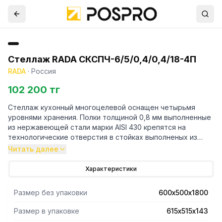
Стеллаж RADA СКСПЧ-6/5/0,4/0,4/18-4П
RADA
·
Россия
102 200 тг
Стеллаж кухонный многоцелевой оснащен четырьмя
уровнями хранения. Полки толщиной 0,8 мм выполненные
из нержавеющей стали марки AISI 430 крепятся на
технологические отверстия в стойках выполненых из
трубы профильной 40х40 марки AISI 430 и толщиной 1,2
Читать далее
мм. Регулируемые опоры.Поставляется стеллаж в
разорбраном виде. Вариант поставки 4 полки и
Характеристики
разборный каркас из профильной трубы . Нагрузка на
полку равнораспределенная 200 кг. Вес полного
Размер без упаковки
600х500х1800
комплекта 26 кг. Габариты упаковки полок 615х515х143 мм.
Размер в упаковке
615х515х143