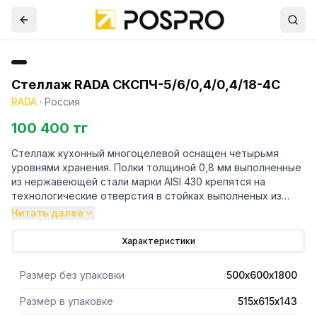
Стеллаж RADA СКСПЧ-5/6/0,4/0,4/18-4С
RADA
·
Россия
100 400 тг
Стеллаж кухонный многоцелевой оснащен четырьмя
уровнями хранения. Полки толщиной 0,8 мм выполненные
из нержавеющей стали марки AISI 430 крепятся на
технологические отверстия в стойках выполненых из
трубы профильной 40х40 марки AISI 430 и толщиной 1,2
Читать далее
мм. Регулируемые опоры.Поставляется стеллаж в
разорбраном виде. Вариант поставки 4 полки и
Характеристики
разборный каркас из профильной трубы . Нагрузка на
полку равнораспределенная 200 кг. Вес полного
Размер без упаковки
500х600х1800
комплекта 26 кг. Габариты упаковки полок 515х615х143 мм.
Размер в упаковке
515х615х143