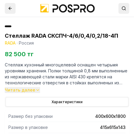
Стеллаж RADA СКСПЧ-4/6/0,4/0,2/18-4П
RADA
·
Россия
82 500 тг
Стеллаж кухонный многоцелевой оснащен четырьмя
уровнями хранения. Полки толщиной 0,8 мм выполненные
из нержавеющей стали марки AISI 430 крепятся на
технологические отверстия в стойках выполненых из
трубы профильной 40х20 марки AISI 430 и толщиной 1,2
Читать далее
мм. Регулируемые опоры. Поставляется стеллаж в
разорбраном виде. Вариант поставки 4 полки и
Характеристики
разборный каркас из профильной трубы . Нагрузка на
полку равнораспределенная 200 кг. Вес полного
Размер без упаковки
400х600х1800
комплекта 20 кг. Габариты упаковки полок 415х615х143 мм.
Размер в упаковке
415х615х143