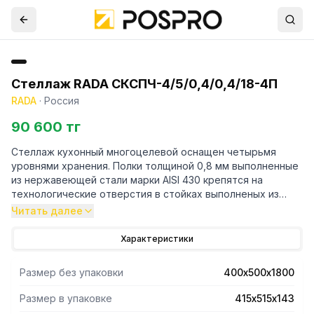
Стеллаж RADA СКСПЧ-4/5/0,4/0,4/18-4П
RADA
·
Россия
90 600 тг
Стеллаж кухонный многоцелевой оснащен четырьмя
уровнями хранения. Полки толщиной 0,8 мм выполненные
из нержавеющей стали марки AISI 430 крепятся на
технологические отверстия в стойках выполненых из
трубы профильной 40х40 марки AISI 430 и толщиной 1,2
Читать далее
мм. Регулируемые опоры.Поставляется стеллаж в
разорбраном виде. Вариант поставки 4 полки и
Характеристики
разборный каркас из профильной трубы . Нагрузка на
полку равнораспределенная 200 кг. Вес полного
Размер без упаковки
400х500х1800
комплекта 22 кг. Габариты упаковки полок 415х515х143 мм.
Размер в упаковке
415х515х143