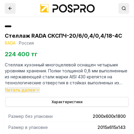
Стеллаж RADA СКСПЧ-20/6/0,4/0,4/18-4С
RADA
·
Россия
224 400 тг
Стеллаж кухонный многоцелевой оснащен четырьмя
уровнями хранения. Полки толщиной 0,8 мм выполненные
из нержавеющей стали марки AISI 430 крепятся на
технологические отверстия в стойках выполненых из
трубы профильной 40х40 марки AISI 430 и толщиной 1,2
Читать далее
мм. Регулируемые опоры.Поставляется стеллаж в
разорбраном виде. Вариант поставки 4 полки и
Характеристики
разборный каркас из профильной трубы . Нагрузка на
полку равнораспределенная 200 кг. Вес полного
Размер без упаковки
2000х600х1800
комплекта 64 кг. Габариты упаковки полок 2015х615х143
мм.
Размер в упаковке
2015х615х143