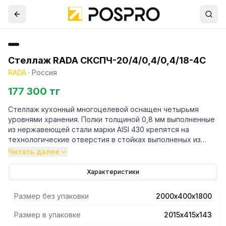
Стеллаж RADA СКСПЧ-20/4/0,4/0,4/18-4С
RADA
·
Россия
177 300 тг
Стеллаж кухонный многоцелевой оснащен четырьмя
уровнями хранения. Полки толщиной 0,8 мм выполненные
из нержавеющей стали марки AISI 430 крепятся на
технологические отверстия в стойках выполненых из
трубы профильной 40х40 марки AISI 430 и толщиной 1,2
Читать далее
мм. Регулируемые опоры.Поставляется стеллаж в
разорбраном виде. Вариант поставки 4 полки и
Характеристики
разборный каркас из профильной трубы . Нагрузка на
полку равнораспределенная 200 кг. Вес полного
Размер без упаковки
2000х400х1800
комплекта 53 кг. Габариты упаковки полок 2015х415х143
мм.
Размер в упаковке
2015х415х143