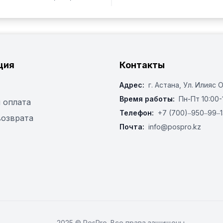
ция
Контакты
Адрес:
г. Астана, ​Ул. Илияс 
Время работы:
Пн-Пт 10:00-
 оплата
Телефон:
+7 (700)‒950‒99‒1
возврата
Почта:
info@pospro.kz
2025 © PosPro. Все права защищены.