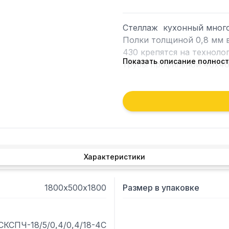
Стеллаж  кухонный много
Полки толщиной 0,8 мм 
430 крепятся на техноло
Показать описание полнос
трубы профильной 40х40 
Регулируемые опоры.Пост
поставки 4 полки и разбо
полку равнораспределенна
Габариты упаковки полок
Характеристики
1800х500х1800
Размер в упаковке
СКСПЧ-18/5/0,4/0,4/18-4С