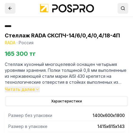
Стеллаж RADA СКСПЧ-14/6/0,4/0,4/18-4П
RADA
·
Россия
165 300 тг
Стеллаж кухонный многоцелевой оснащен четырьмя
уровнями хранения. Полки толщиной 0,8 мм выполненные
из нержавеющей стали марки AISI 430 крепятся на
технологические отверстия в стойках выполненых из
трубы профильной 40х40 марки AISI 430 и толщиной 1,2
Читать далее
мм. Регулируемые опоры.Поставляется стеллаж в
разорбраном виде. Вариант поставки 4 полки и
Характеристики
разборный каркас из профильной трубы . Нагрузка на
полку равнораспределенная 200 кг. Вес полного
Размер без упаковки
1400х600х1800
комплекта 49 кг. Габариты упаковки полок 1415х615х143
мм.
Размер в упаковке
1415х615х143