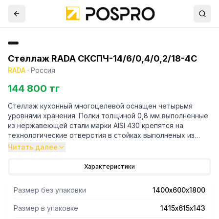
Стеллаж RADA СКСПЧ-14/6/0,4/0,2/18-4С
RADA
·
Россия
144 800 тг
Стеллаж кухонный многоцелевой оснащен четырьмя
уровнями хранения. Полки толщиной 0,8 мм выполненные
из нержавеющей стали марки AISI 430 крепятся на
технологические отверстия в стойках выполненых из
трубы профильной 40х20 марки AISI 430 и толщиной 1,2
Читать далее
мм. Регулируемые опоры. Поставляется стеллаж в
разорбраном виде. Вариант поставки 4 полки и
Характеристики
разборный каркас из профильной трубы . Нагрузка на
полку равнораспределенная 200 кг. Вес полного
Размер без упаковки
1400х600х1800
комплекта 44 кг. Габариты упаковки полок 1415х615х143
мм.
Размер в упаковке
1415х615х143