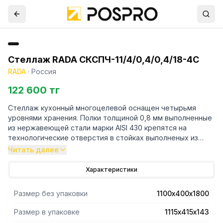
Стеллаж RADA СКСПЧ-11/4/0,4/0,4/18-4С
RADA
·
Россия
122 600 тг
Стеллаж кухонный многоцелевой оснащен четырьмя
уровнями хранения. Полки толщиной 0,8 мм выполненные
из нержавеющей стали марки AISI 430 крепятся на
технологические отверстия в стойках выполненых из
трубы профильной 40х40 марки AISI 430 и толщиной 1,2
Читать далее
мм. Регулируемые опоры.Поставляется стеллаж в
разорбраном виде. Вариант поставки 4 полки и
Характеристики
разборный каркас из профильной трубы . Нагрузка на
полку равнораспределенная 200 кг. Вес полного
Размер без упаковки
1100х400х1800
комплекта 35 кг. Габариты упаковки полок 1115х415х143 мм.
Размер в упаковке
1115х415х143