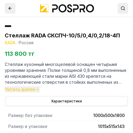
Стеллаж RADA СКСПЧ-10/5/0,4/0,2/18-4П
RADA
·
Россия
113 800 тг
Стеллаж кухонный многоцелевой оснащен четырьмя
уровнями хранения. Полки толщиной 0,8 мм выполненные
из нержавеющей стали марки AISI 430 крепятся на
технологические отверстия в стойках выполненых из
трубы профильной 40х20 марки AISI 430 и толщиной 1,2
Читать далее
мм. Регулируемые опоры. Поставляется стеллаж в
разорбраном виде. Вариант поставки 4 полки и
Характеристики
разборный каркас из профильной трубы . Нагрузка на
полку равнораспределенная 200 кг. Вес полного
Размер без упаковки
1000х500х1800
комплекта 32 кг. Габариты упаковки полок 1015х515х143 мм.
Размер в упаковке
1015х515х143