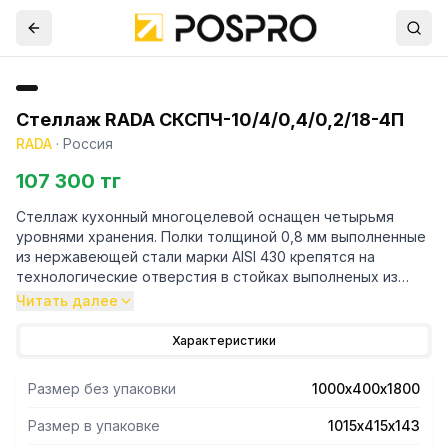
Стеллаж RADA СКСПЧ-10/4/0,4/0,2/18-4П
RADA
·
Россия
107 300 тг
Стеллаж кухонный многоцелевой оснащен четырьмя
уровнями хранения. Полки толщиной 0,8 мм выполненные
из нержавеющей стали марки AISI 430 крепятся на
технологические отверстия в стойках выполненых из
трубы профильной 40х20 марки AISI 430 и толщиной 1,2
Читать далее
мм. Регулируемые опоры. Поставляется стеллаж в
разорбраном виде. Вариант поставки 4 полки и
Характеристики
разборный каркас из профильной трубы . Нагрузка на
полку равнораспределенная 200 кг. Вес полного
Размер без упаковки
1000х400х1800
комплекта 28 кг. Габариты упаковки полок 1015х415х143 мм.
Размер в упаковке
1015х415х143