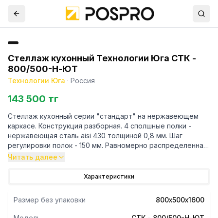
Стеллаж кухонный Технологии Юга СТК -
800/500-Н-ЮТ
Технологии Юга
·
Россия
143 500 тг
Стеллаж кухонный серии "стандарт" на нержавеющем
каркасе. Конструкция разборная. 4 сполшные полки -
нержавеющая сталь aisi 430 толщиной 0,8 мм. Шаг
регулировки полок - 150 мм. Равномерно распределенная
нагрузка на полку до 80 кг. Суммарная нагрузка на сте
Читать далее
Характеристики
Размер без упаковки
800х500х1600
Модель
СТК - 800/500-Н-ЮТ