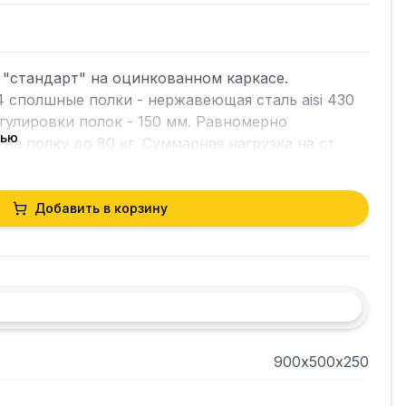
"стандарт" на оцинкованном каркасе. 
4 сполшные полки - нержавеющая сталь aisi 430 
гулировки полок - 150 мм. Равномерно 
тью
на полку до 80 кг. Суммарная нагрузка на ст
Добавить в корзину
900х500х250