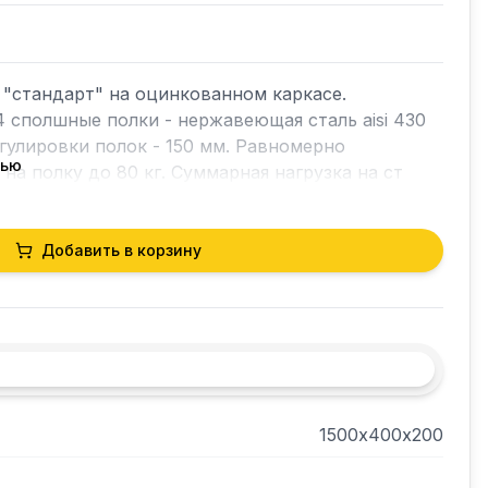
"стандарт" на оцинкованном каркасе. 
4 сполшные полки - нержавеющая сталь aisi 430 
гулировки полок - 150 мм. Равномерно 
тью
на полку до 80 кг. Суммарная нагрузка на ст
Добавить в корзину
1500х400х200