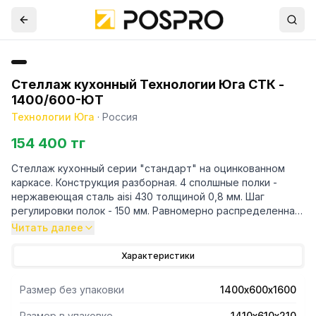
Стеллаж кухонный Технологии Юга СТК -
1400/600-ЮТ
Технологии Юга
·
Россия
154 400 тг
Стеллаж кухонный серии "стандарт" на оцинкованном
каркасе. Конструкция разборная. 4 сполшные полки -
нержавеющая сталь aisi 430 толщиной 0,8 мм. Шаг
регулировки полок - 150 мм. Равномерно распределенная
нагрузка на полку до 80 кг. Суммарная нагрузка на ст
Читать далее
Характеристики
Размер без упаковки
1400х600х1600
Размер в упаковке
1410х610х210