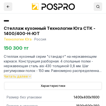
Стеллаж кухонный Технологии Юга СТК -
1400/400-Н-ЮТ
Технологии Юга
·
Россия
150 300 тг
Стеллаж кухонный серии "стандарт" на нержавеющем
каркасе. Конструкция разборная. 4 сполшные полки -
нержавеющая сталь aisi 430 толщиной 0,8 мм. Шаг
регулировки полок - 150 мм. Равномерно распределенная
нагрузка на полку до 80 кг. Суммарная нагрузка на сте
Читать далее
Характеристики
Размер без упаковки
1400х400х1600
Размер в упаковке
1500х500х250