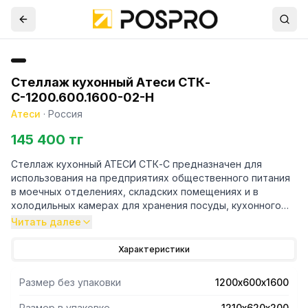
Стеллаж кухонный Атеси СТК-
С-1200.600.1600-02-Н
Атеси
·
Россия
145 400 тг
Стеллаж кухонный АТЕСИ СТК-С предназначен для
использования на предприятиях общественного питания
в моечных отделениях, складских помещениях и в
холодильных камерах для хранения посуды, кухонного
инвентаря и упакованных пищевых продуктов.
Читать далее
-Все кромки полок и элементов каркаса имеют подгиб
Характеристики
(фальцовку), что полностью исключает получение травмы
персоналом при сборке, эксплуатации и санитарной
Размер без упаковки
1200х600х1600
обработке стеллажа.
- Материал стоек - нержавеющая сталь.
Размер в упаковке
1210х620х200