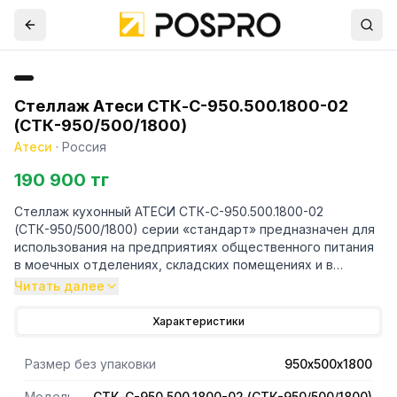
Стеллаж Атеси СТК-С-950.500.1800-02
(СТК-950/500/1800)
Атеси
·
Россия
190 900 тг
Стеллаж кухонный АТЕСИ СТК-С-950.500.1800-02
(СТК-950/500/1800) серии «стандарт» предназначен для
использования на предприятиях общественного питания
в моечных отделениях, складских помещениях и в
холодильных камерах для хранения посуды, кухонного
Читать далее
инвентаря и упакованных пищевых продуктов. Стойки
изготовлены из оцинкованной стали. Полки из пищевой
Характеристики
нержавеющей стали могут устанавливаться на разных
уровнях. Все кромки полок и элементов каркаса имеют
Размер без упаковки
950х500х1800
подгиб (фальцовку), что полностью исключает получение
травмы персоналом при сборке, эксплуатации и
Модель
СТК-С-950.500.1800-02 (СТК-950/500/1800)