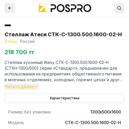
Стеллаж Атеси СТК-С-1300.500.1600-02-Н
Атеси
·
Россия
218 700 тг
Стеллаж кухонный Atesy СТК-С-1300.500.1600-02-Н
(СТКН-1300/500) серии «Стандарт», предназначен для
использования на предприятиях общественного питания
в моечных отделениях, холодных, горячих цехах и других
производственных помещениях для хранения кухонного
Читать далее
инвентаря, посуды и упакованных пищевых продуктов.
Стеллаж состоит их четырех полок и четырех стоек,
Характеристики
изготовленных из нержавеющей стали AISI430. Все
кромки полок и элементов стоек имеют подгиб
Размер без упаковки
1300х500х1600
(фальцовку), что полностью исключает получение травмы
персоналом при сборке, эксплуатации и санитарной
Модель
СТК-С-1300.500.1600-02-Н
обработке стеллажа.