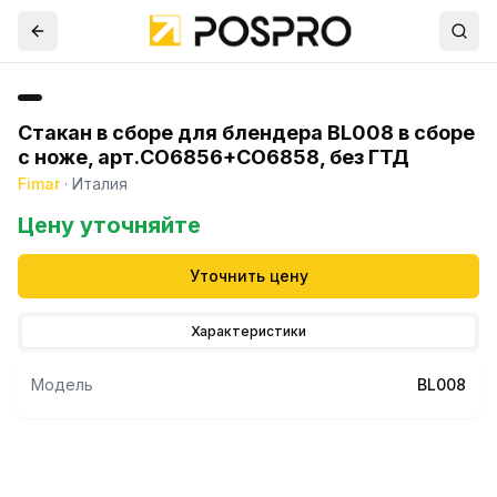
Стакан в сборе для блендера BL008 в сборе
с ноже, арт.CO6856+CO6858, без ГТД
Fimar
·
Италия
Цену уточняйте
Уточнить цену
Характеристики
Модель
BL008