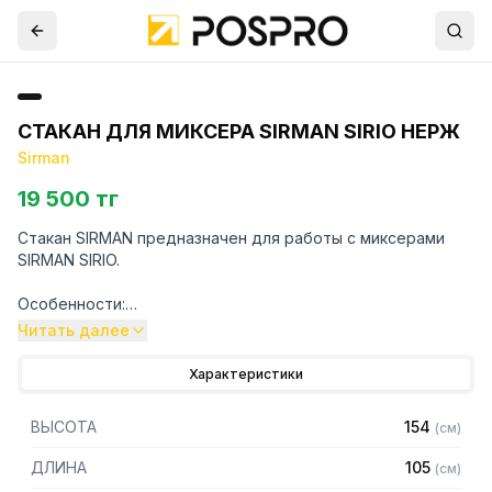
СТАКАН ДЛЯ МИКСЕРА SIRMAN SIRIO НЕРЖ
Sirman
19 500 тг
Стакан SIRMAN предназначен для работы с миксерами
SIRMAN SIRIO.
Особенности:
Читать далее
– Изготовлен из нержавеющей стали
– Объем: 0,55 литра
Характеристики
Для уточнения совместимости аксессуаров с
ВЫСОТА
154
(
см
)
оборудованием просим обратиться к вашим менеджерам.
ДЛИНА
105
(
см
)