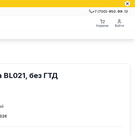
+7 (700)‒950‒99‒13
Корзина
Войти
 BL021, без ГТД
ай
2026