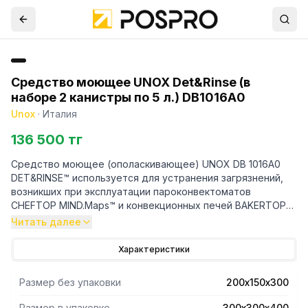
Средство моющее UNOX Det&Rinse (в
наборе 2 канистры по 5 л.) DB1016A0
Unox
·
Италия
136 500 тг
Средство моющее (ополаскивающее) UNOX DB 1016A0
DET&RINSE™ используется для устранения загрязнений,
возникших при эксплуатации пароконвектоматов
CHEFTOP MIND.Maps™ и конвекционных печей BAKERTOP
MIND.Maps™ с системой автоматического мытья
Читать далее
ROTOR.KLEAN™.
В упаковке 2 канистры по 5 литров.
Характеристики
Размер без упаковки
200х150х300
Размер в упаковке
300х300х400