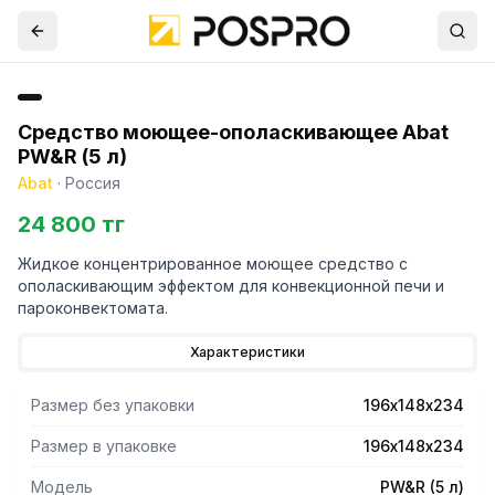
Средство моющее-ополаскивающее Abat
PW&R (5 л)
Abat
·
Россия
24 800 тг
Жидкое концентрированное моющее средство с
ополаскивающим эффектом для конвекционной печи и
пароконвектомата.
Характеристики
Размер без упаковки
196х148х234
Размер в упаковке
196х148х234
Модель
PW&R (5 л)