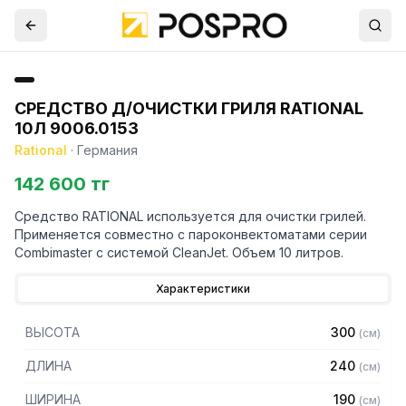
СРЕДСТВО Д/ОЧИСТКИ ГРИЛЯ RATIONAL
10Л 9006.0153
Rational
·
Германия
142 600 тг
Средство RATIONAL используется для очистки грилей.
Применяется совместно с пароконвектоматами серии
Combimaster с системой CleanJet. Объем 10 литров.
Характеристики
ВЫСОТА
300
(
см
)
ДЛИНА
240
(
см
)
ШИРИНА
190
(
см
)