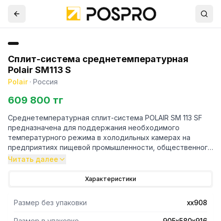
Сплит-система среднетемпературная
Polair SM113 S
Polair
·
Россия
609 800 тг
Среднетемпературная сплит-система POLAIR SM 113 SF
предназначена для поддержания необходимого
температурного режима в холодильных камерах на
предприятиях пищевой промышленности, общественного
питания и торговли.
Читать далее
- Оборудование состоит из компрессорно-
Характеристики
конденсаторного агрегата и воздухоохладителя.
- Корпус изготовлен из оцинкованной стали с полимерным
Размер без упаковки
хх908
покрытием, обеспечивающим надежную защиту от
коррозии и механических воздействий.
Размер в упаковке
905х580х916