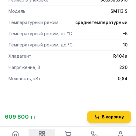
- Герметичные поршневые компрессоры ведущих
европейских производителей.
Модель
SM113 S
- В качестве дросселирующего устройства используется
капиллярная трубка.
Температурный режим
среднетемпературный
- Терморегулятор – электронный блок управления.
Температурный режим, от °С
-5
Температурный режим, до °С
10
Хладагент
R404a
Напряжение, В
220
Мощность, кВт
0,84
609 800 тг
В корзину