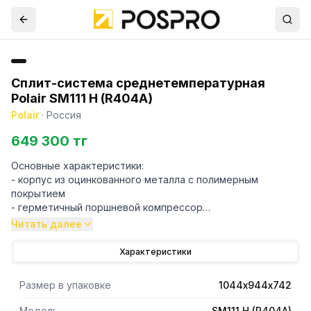
Сплит-система среднетемпературная
Polair SM111 H (R404A)
Polair
·
Россия
649 300 тг
Основные характеристики:
- корпус из оцинкованного металла с полимерным
покрытием
- герметичный поршневой компрессор
- электронный блок с пультом дистанционного
Читать далее
управления
- дросселирующее устройство – капиллярная трубка
Характеристики
- медно-алюминиевые теплообменники
- реле высокого давления
Размер в упаковке
1044х944х742
- автоматическая цикличная оттайка ТЭНом
- используемый хладагент R404a.
Модель
SM111 H (R404A)