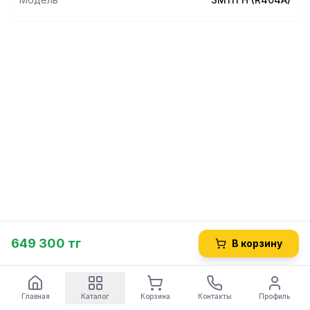
В стандартную комплектацию входят:
- светильник LED c выключателем,
- соединительные трубы и термоизоляция 5 м.
Дополнительные опции:
- кронштейны для крепления к вертикальным
поверхностям,
- зимний комплект,
- козырек для защиты.
649 300 тг
В корзину
Главная
Каталог
Корзина
Контакты
Профиль