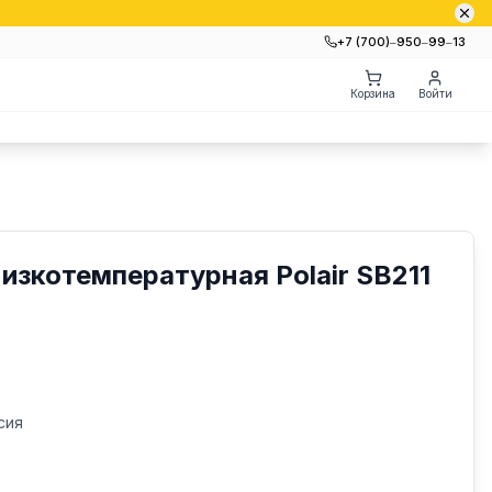
+7 (700)‒950‒99‒13
Корзина
Войти
изкотемпературная Polair SB211
сия