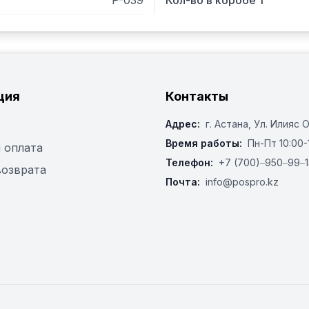
P-039
Кол-во в коробе 1
ция
Контакты
Адрес:
г. Астана, ​Ул. Илияс 
Время работы:
Пн-Пт 10:00-
 оплата
Телефон:
+7 (700)‒950‒99‒1
возврата
Почта:
info@pospro.kz