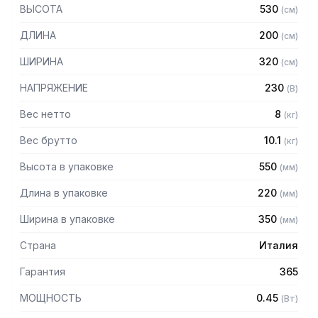
Особенности:
ВЫСОТА
530
(
см
)
– Пластиковый корпус металлического цвета без углов и
ДЛИНА
200
(
см
)
швов для легкой очистки
– Чаша из нержавеющей стали съемная
ШИРИНА
320
(
см
)
– Алюминиевый рычаг
– Универсальная развертка из нержавеющей стали для
НАПРЯЖЕНИЕ
230
(
В
)
лимонов и апельсинов
– Сито из нержавеющей стали
Вес нетто
8
(
кг
)
Вес брутто
10.1
(
кг
)
Высота в упаковке
550
(
мм
)
Длина в упаковке
220
(
мм
)
Ширина в упаковке
350
(
мм
)
Страна
Италия
Гарантия
365
МОЩНОСТЬ
0.45
(
Вт
)