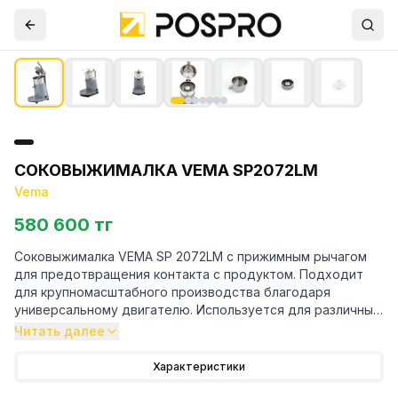
СОКОВЫЖИМАЛКА VEMA SP2072LM
Vema
580 600 тг
Соковыжималка VEMA SP 2072LM с прижимным рычагом
для предотвращения контакта с продуктом. Подходит
для крупномасштабного производства благодаря
универсальному двигателю. Используется для различных
видов цитрусовых. Предохранительный
Читать далее
микропереключатель на конусе запускает двигатель при
опускании рычага. Проста в обслуживании и управлении
Характеристики