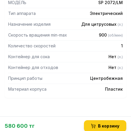
МОДЕЛЬ
SP 2072/LM
Тип аппарата
Электрический
Назначение изделия
Для цитрусовых
(
л.
)
Скорость вращения min-max
900
(
об/мин
)
Количество скоростей
1
Контейнер для сока
Нет
(
л.
)
Контейнер для отходов
Нет
(
л.
)
Принцип работы
Центробежная
Материал корпуса
Пластик
580 600 тг
В корзину