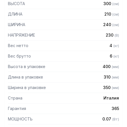
швов для легкой очистки
ВЫСОТА
300
(
см
)
– Чаша из нержавеющей стали съемная
– Прозрачная крышка
ДЛИНА
210
(
см
)
– Универсальная развертка из поликарбоната для
лимонов и апельсинов (дополнительно можно
ШИРИНА
240
(
см
)
приобрести конус из нержавеющей стали)
– Сито из поликарбоната
НАПРЯЖЕНИЕ
230
(
В
)
Вес нетто
4
(
кг
)
Вес брутто
6
(
кг
)
Высота в упаковке
400
(
мм
)
Длина в упаковке
310
(
мм
)
Ширина в упаковке
350
(
мм
)
Страна
Италия
Гарантия
365
МОЩНОСТЬ
0.07
(
Вт
)