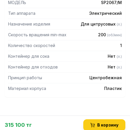
МОДЕЛЬ
SP2067/M
Тип аппарата
Электрический
Назначение изделия
Для цитрусовых
(
л.
)
Скорость вращения min-max
200
(
об/мин
)
Количество скоростей
1
Контейнер для сока
Нет
(
л.
)
Контейнер для отходов
Нет
(
л.
)
Принцип работы
Центробежная
Материал корпуса
Пластик
315 100 тг
В корзину