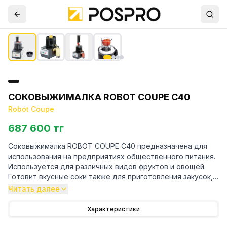
СОКОВЫЖИМАЛКА ROBOT COUPE C40
Robot Coupe
687 600 тг
Соковыжималка ROBOT COUPE C40 предназначена для
использования на предприятиях общественного питания.
Используется для различных видов фруктов и овощей.
Готовит вкусные соки также для приготовления закусок,
напитков, соусов, супов, сорбетов и мороженого, смузи,
Читать далее
джемов, фруктовой пасты. Извлечение соков из овощей и
фруктов с богатой мякотью. Экстракция вареных или
Характеристики
мягких овощных и фруктовых соусов в небольших