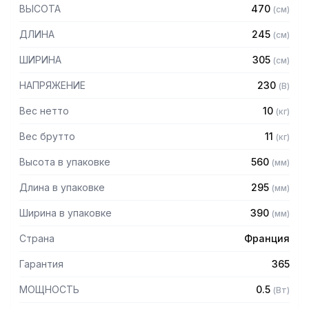
количествах. Сохраняет кожу, семена и волокна. Низкий
ВЫСОТА
470
(
см
)
уровень шума позволяет использовать машину рядом с
потребителем. Проста в использовании и управлении.
ДЛИНА
245
(
см
)
Особенности:
ШИРИНА
305
(
см
)
- Мощный и бесшумный асинхронный двигатель
НАПРЯЖЕНИЕ
230
(
В
)
- Желоб 75 мм позволяет загружать продукты крупными
частями или целиком
Вес нетто
10
(
кг
)
- Чаша из композитного материала
Вес брутто
11
(
кг
)
- Благодаря своей форме со встроенными
выталкивающими ребрами чаша легко очищается
Высота в упаковке
560
(
мм
)
- Длинный боковой носик позволяет использовать
большую емкость для сока
Длина в упаковке
295
(
мм
)
- Рукав для затирки продуктов с нежной мякотью
(малина, черная смородина, помидор)
Ширина в упаковке
390
(
мм
)
Комплектация:
Страна
Франция
- Маленькая развертка
Гарантия
365
- Средняя развертка
МОЩНОСТЬ
0.5
(
Вт
)