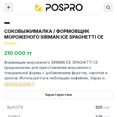
СОКОВЫЖИМАЛКА / ФОРМОВЩИК
МОРОЖЕНОГО SIRMAN ICE SPAGHETTI CE
Sirman
210 000 тг
Формовщик мороженого SIRMAN ICE SPAGHETTI CE
предназначен для приготовления мороженого
специальной формы с добавлением фруктов, сиропов и
орехов. Используется в небольших кофейнях, барах и
павильонах уличной торговли.
Читать далее
Особенности:
Характеристики
– Корпус из алюминия
ВЫСОТА
520
(
см
)
– Насадки ASPARAGUS, TAGLIATELLE (NOODLES), Д/
СПАГЕТТИ можно приобрести отдельно
ДЛИНА
245