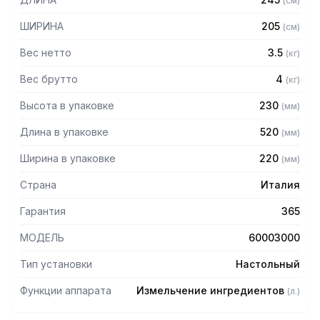
(
см
)
ШИРИНА
205
(
см
)
Вес нетто
3.5
(
кг
)
Вес брутто
4
(
кг
)
Высота в упаковке
230
(
мм
)
Длина в упаковке
520
(
мм
)
Ширина в упаковке
220
(
мм
)
Страна
Италия
Гарантия
365
МОДЕЛЬ
60003000
Тип установки
Настольный
Функции аппарата
Измельчение ингредиентов
(
л.
)