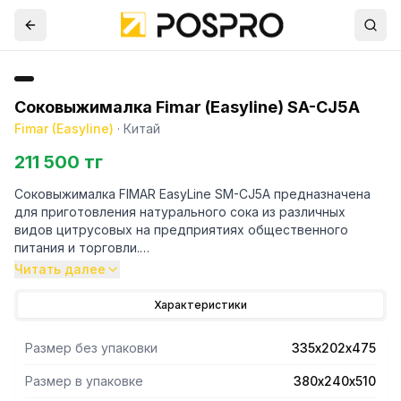
Соковыжималка Fimar (Easyline) SA-CJ5A
Fimar (Easyline)
·
Китай
211 500 тг
Соковыжималка FIMAR EasyLine SM-CJ5A предназначена
для приготовления натурального сока из различных
видов цитрусовых на предприятиях общественного
питания и торговли.
Благодаря своим размерам она может устанавливаться
Читать далее
непосредственно на стойку бармена, позволяя
приготовить восхитительный свежий фреш на глазах у
Характеристики
клиента.
Размер без упаковки
335х202х475
Размер в упаковке
380х240х510