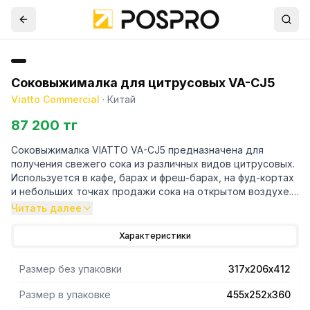
Соковыжималка для цитрусовых VA-CJ5
Viatto Commercial
·
Китай
87 200 тг
Соковыжималка VIATTO VA-CJ5 предназначена для
получения свежего сока из различных видов цитрусовых.
Используется в кафе, барах и фреш-барах, на фуд-кортах
и небольших точках продажи сока на открытом воздухе.
Корпус изготовлен из алюминиевого сплава. Чаша, конус и
Читать далее
фильтр из ABS-пластика.
Характеристики
Размер без упаковки
317х206х412
Размер в упаковке
455х252х360