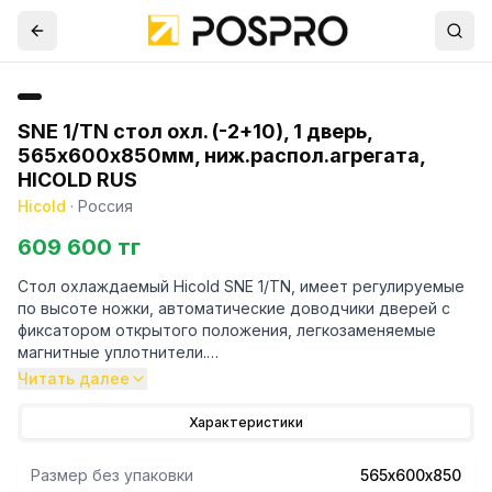
SNE 1/TN стол охл. (-2+10), 1 дверь,
565х600х850мм, ниж.распол.агрегата,
HICOLD RUS
Hicold
·
Россия
609 600 тг
Стол охлаждаемый Hicold SNE 1/TN, имеет регулируемые
по высоте ножки, автоматические доводчики дверей с
фиксатором открытого положения, легкозаменяемые
магнитные уплотнители.
Читать далее
Особенности:
Характеристики
- Материал корпуса: нержавеющая сталь;
Размер без упаковки
565х600х850
- Материал столешницы: нержавеющая сталь;