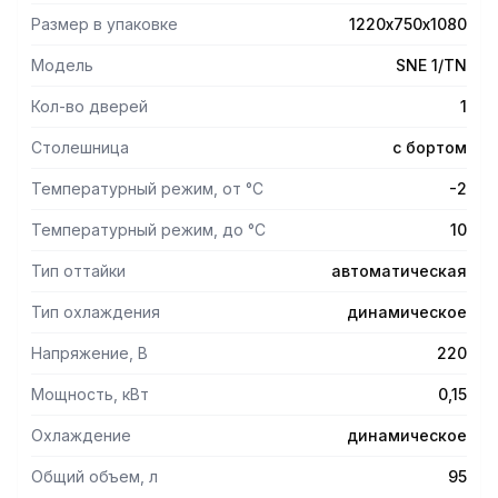
Размер в упаковке
1220х750х1080
- Толщина теплоизоляции: 50 мм;
Модель
SNE 1/TN
- Панель управления: электронная;
Кол-во дверей
1
- Толщина столешницы: 50 мм;
Столешница
с бортом
- С бортом;
Температурный режим, от °С
-2
- Высота борта: 50 мм;
Температурный режим, до °С
10
- Количество полок в комплекте: 1 шт;
Тип оттайки
автоматическая
- Размер полки: 430x325 мм.
Тип охлаждения
динамическое
Напряжение, В
220
Мощность, кВт
0,15
Охлаждение
динамическое
Общий объем, л
95